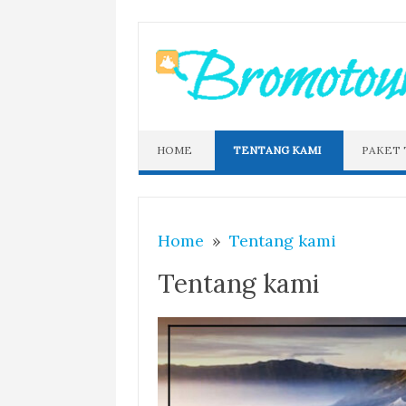
Skip
to
content
HOME
TENTANG KAMI
PAKET
Home
Tentang kami
Tentang kami