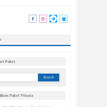
I
ari Paket
Search
or:
ilihan Paket Wisata