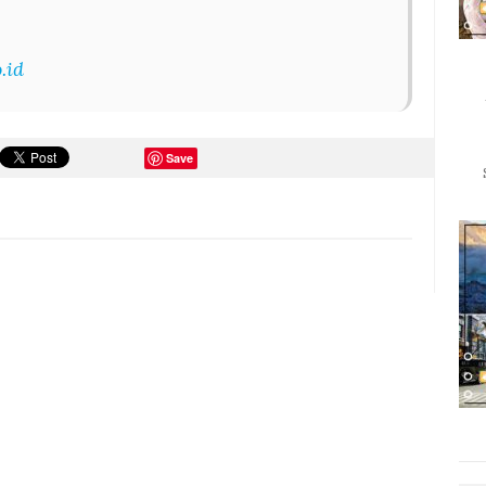
.id
Save