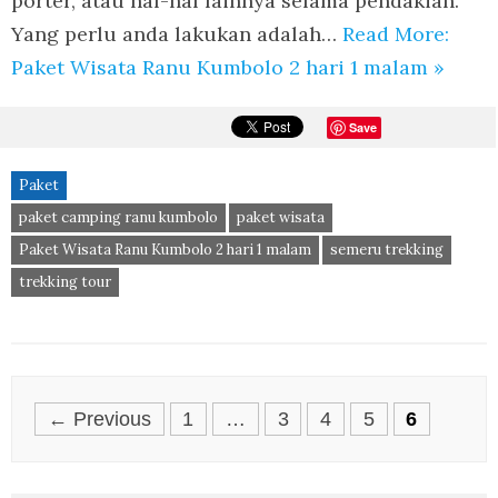
porter, atau hal-hal lainnya selama pendakian.
Yang perlu anda lakukan adalah…
Read More:
Paket Wisata Ranu Kumbolo 2 hari 1 malam »
Save
Paket
paket camping ranu kumbolo
paket wisata
Paket Wisata Ranu Kumbolo 2 hari 1 malam
semeru trekking
trekking tour
Posts
← Previous
1
…
3
4
5
6
navigation