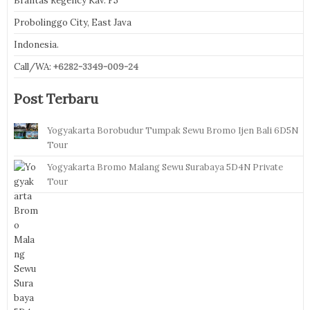
Brantas Regency Kav. F5
Probolinggo City, East Java
Indonesia.
Call/WA:
+6282-3349-009-24
Post Terbaru
Yogyakarta Borobudur Tumpak Sewu Bromo Ijen Bali 6D5N
Tour
Yogyakarta Bromo Malang Sewu Surabaya 5D4N Private
Tour