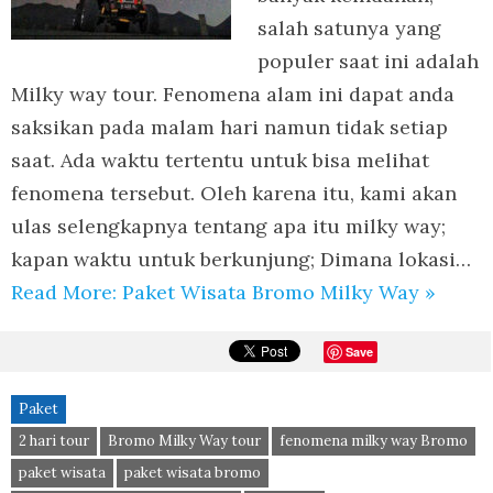
salah satunya yang
populer saat ini adalah
Milky way tour. Fenomena alam ini dapat anda
saksikan pada malam hari namun tidak setiap
saat. Ada waktu tertentu untuk bisa melihat
fenomena tersebut. Oleh karena itu, kami akan
ulas selengkapnya tentang apa itu milky way;
kapan waktu untuk berkunjung; Dimana lokasi…
Read More: Paket Wisata Bromo Milky Way »
Save
Paket
2 hari tour
Bromo Milky Way tour
fenomena milky way Bromo
paket wisata
paket wisata bromo