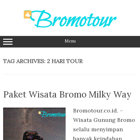
Skip
to
content
Menu
TAG ARCHIVES:
2 HARI TOUR
Paket Wisata Bromo Milky Way
Bromotour.co.id. –
Wisata Gunung Bromo
selalu menyimpan
banyak keindahan,