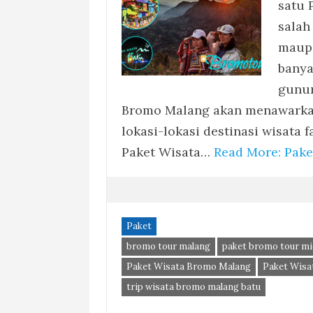
satu 
salah
maupu
banya
gunun
Bromo Malang akan menawarkan
lokasi-lokasi destinasi wisata 
Paket Wisata…
Read More: Pake
Paket
bromo tour malang
paket bromo tour mi
Paket Wisata Bromo Malang
Paket Wisa
trip wisata bromo malang batu