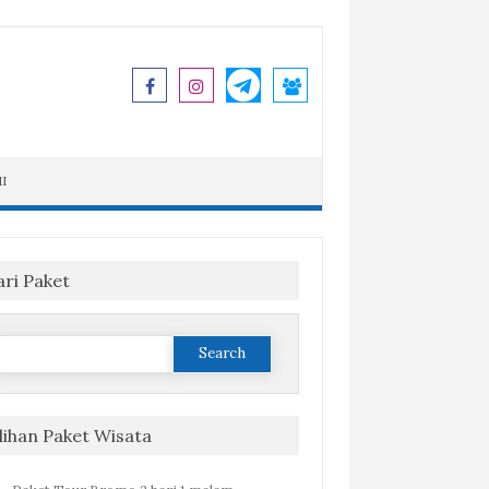
I
ari Paket
Search
or:
ilihan Paket Wisata