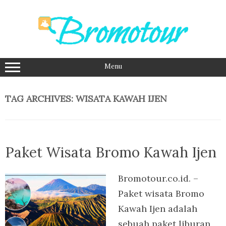
Skip
to
content
Menu
TAG ARCHIVES:
WISATA KAWAH IJEN
Paket Wisata Bromo Kawah Ijen
Bromotour.co.id. –
Paket wisata Bromo
Kawah Ijen adalah
sebuah paket liburan