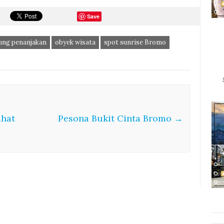
Save
ung penanjakan
obyek wisata
spot sunrise Bromo
ihat
Pesona Bukit Cinta Bromo
→