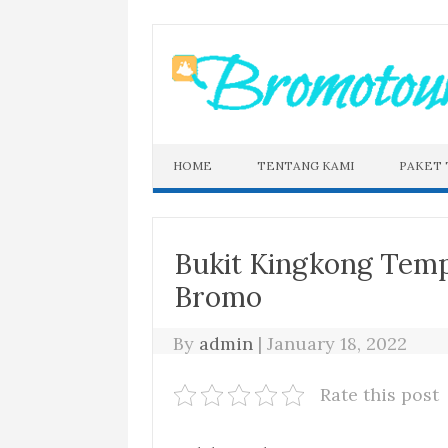
Skip
to
content
HOME
TENTANG KAMI
PAKET
Bukit Kingkong Temp
Bromo
By
admin
|
January 18, 2022
Rate this post