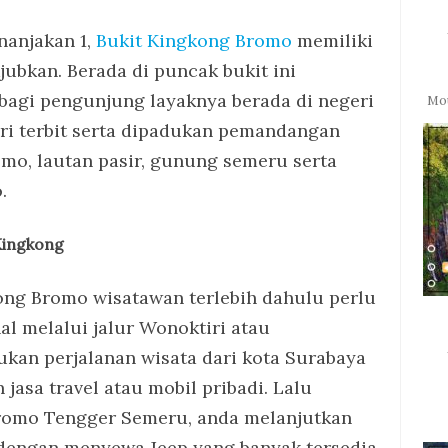
nanjakan 1,
Bukit Kingkong Bromo
memiliki
bkan. Berada di puncak bukit ini
bagi pengunjung layaknya berada di negeri
Mo
ri terbit serta dipadukan pemandangan
omo, lautan pasir, gunung semeru serta
.
Kingkong
ng Bromo wisatawan terlebih dahulu perlu
 melalui jalur Wonoktiri atau
ukan perjalanan wisata dari kota Surabaya
asa travel atau mobil pribadi. Lalu
Bromo Tengger Semeru, anda melanjutkan
 dengan menyewa Jeep yang banyak tersedia