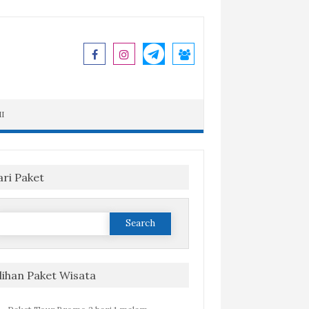
I
ari Paket
Search
or:
ilihan Paket Wisata