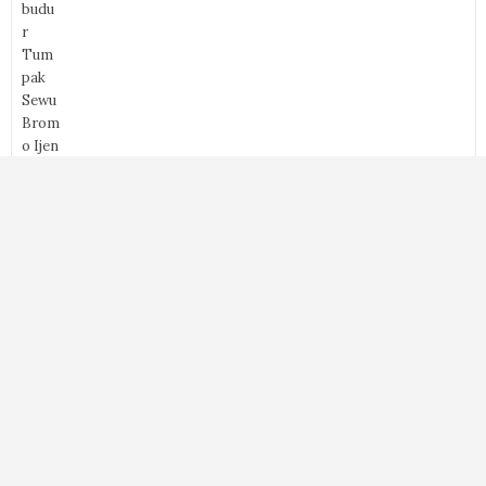
Yogyakarta Bromo Malang Sewu Surabaya 5D4N Private
Tour