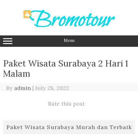
Skip
to
content
Menu
Paket Wisata Surabaya 2 Hari 1
Malam
By
admin
|
July 28, 2022
Rate this post
Paket Wisata Surabaya Murah dan Terbaik