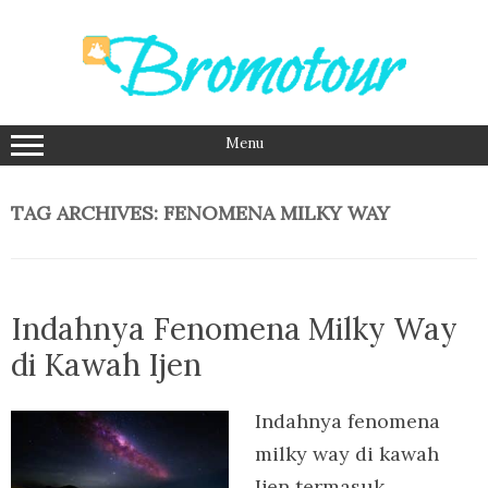
Skip
to
content
Menu
TAG ARCHIVES:
FENOMENA MILKY WAY
Indahnya Fenomena Milky Way
di Kawah Ijen
Indahnya fenomena
milky way di kawah
Ijen termasuk