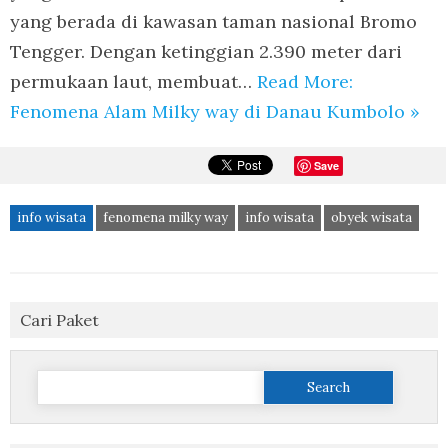
yang berada di kawasan taman nasional Bromo
Tengger. Dengan ketinggian 2.390 meter dari
permukaan laut, membuat…
Read More:
Fenomena Alam Milky way di Danau Kumbolo »
Save
info wisata
fenomena milky way
info wisata
obyek wisata
Cari Paket
Search
for: