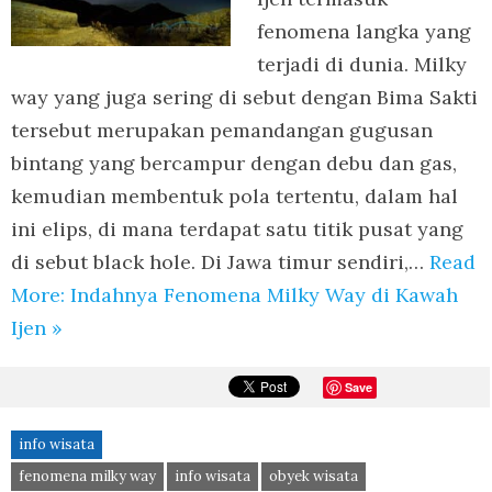
fenomena langka yang
terjadi di dunia. Milky
way yang juga sering di sebut dengan Bima Sakti
tersebut merupakan pemandangan gugusan
bintang yang bercampur dengan debu dan gas,
kemudian membentuk pola tertentu, dalam hal
ini elips, di mana terdapat satu titik pusat yang
di sebut black hole. Di Jawa timur sendiri,…
Read
More: Indahnya Fenomena Milky Way di Kawah
Ijen »
Save
info wisata
fenomena milky way
info wisata
obyek wisata