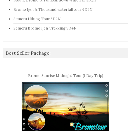
Mount Bromo & Tumpak Sewu Waterfall 3D2N
Bromo Ijen & Thousand waterfall tour 4D3N
Semeru Hiking Tour 3D2N
Semeru Bromo Ijen Trekking 5D4N
Best Seller Package:
Bromo Sunrise Midnight Tour (1 Day Trip)