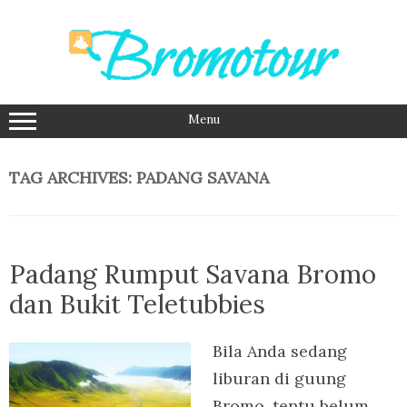
Skip
to
content
Menu
TAG ARCHIVES:
PADANG SAVANA
Padang Rumput Savana Bromo
dan Bukit Teletubbies
Bila Anda sedang
liburan di guung
Bromo, tentu belum