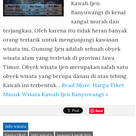
Kawah Ijen
Banyuwangi di kenal
sangat murah dan
terjangkau. Oleh karena itu tidak heran banyak
orang tertarik untuk mengunjungi kawasan
wisata ini. Gunung Ijen adalah sebuah obyek
wisata alam yang terletak di provinsi Jawa
Timur. Obyek wisata Ijen merupakan salah satu
obyek wisata yang berupa danau di atas tebing.
Kawah ini terbentuk…
Read More: Harga Tiket
Masuk Wisata Kawah Ijen Banyuwangi »
Save
info wisata
harga tiket
info wisata
pesona kawah ijen