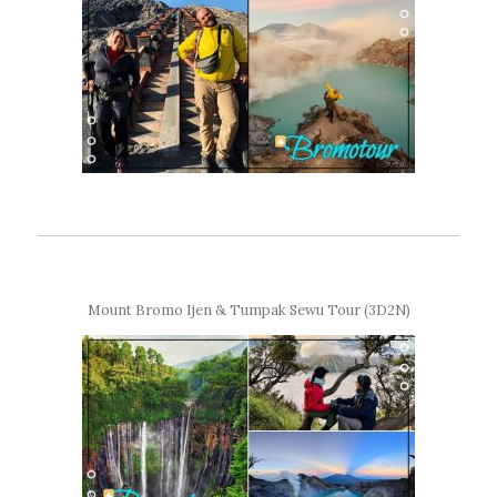
Mount Bromo Ijen & Tumpak Sewu Tour (3D2N)