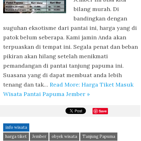
bilang murah. Di
bandingkan dengan
suguhan eksotisme dari pantai ini, harga yang di
patok belum seberapa. Kami jamin Anda akan
terpuaskan di tempat ini. Segala penat dan beban
pikiran akan hilang setelah menikmati
pemandangan di pantai tanjung papuma ini.
Suasana yang di dapat membuat anda lebih
tenang dan tak…
Read More: Harga Tiket Masuk
Wisata Pantai Papuma Jember »
Save
info wisata
harga tiket
Jember
obyek wisata
Tanjung Papuma