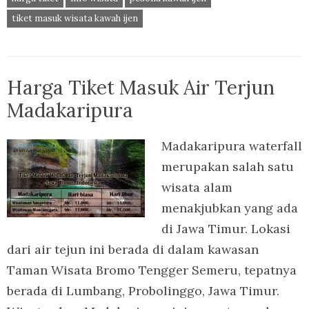
tiket masuk wisata kawah ijen
Harga Tiket Masuk Air Terjun
Madakaripura
Madakaripura waterfall
merupakan salah satu
wisata alam
menakjubkan yang ada
di Jawa Timur. Lokasi
dari air tejun ini berada di dalam kawasan
Taman Wisata Bromo Tengger Semeru, tepatnya
berada di Lumbang, Probolinggo, Jawa Timur.