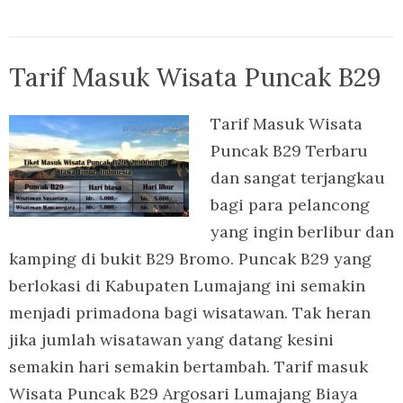
Tarif Masuk Wisata Puncak B29
Tarif Masuk Wisata
Puncak B29 Terbaru
dan sangat terjangkau
bagi para pelancong
yang ingin berlibur dan
kamping di bukit B29 Bromo. Puncak B29 yang
berlokasi di Kabupaten Lumajang ini semakin
menjadi primadona bagi wisatawan. Tak heran
jika jumlah wisatawan yang datang kesini
semakin hari semakin bertambah. Tarif masuk
Wisata Puncak B29 Argosari Lumajang Biaya