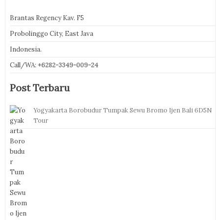
Brantas Regency Kav. F5
Probolinggo City, East Java
Indonesia.
Call/WA:
+6282-3349-009-24
Post Terbaru
Yogyakarta Borobudur Tumpak Sewu Bromo Ijen Bali 6D5N
Tour