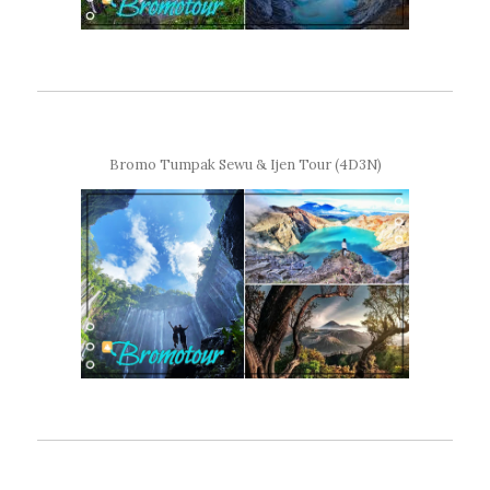
Bromo Tumpak Sewu & Ijen Tour (4D3N)