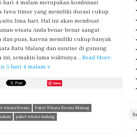
5 hari 4 malam merupakan kombinasi
a Jawa timur yang memiliki durasi cukup
yaitu lima hari. Hal ini akan membuat
lanan wisata Anda benar-benar sangat
a dan puas, karena memiliki cukup banyak
ata Batu Malang dan sunrise di gunung
a ini, semakin lama waktunya…
Read More:
u 5 hari 4 malam »
Save
et wisata bromo
Paket Wisata Bromo Malang
B
 malam
paket wisata malang