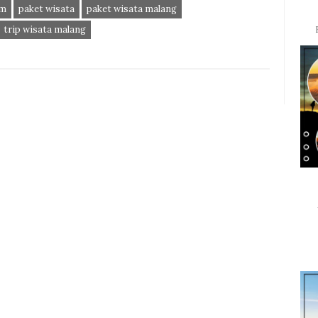
am
paket wisata
paket wisata malang
trip wisata malang