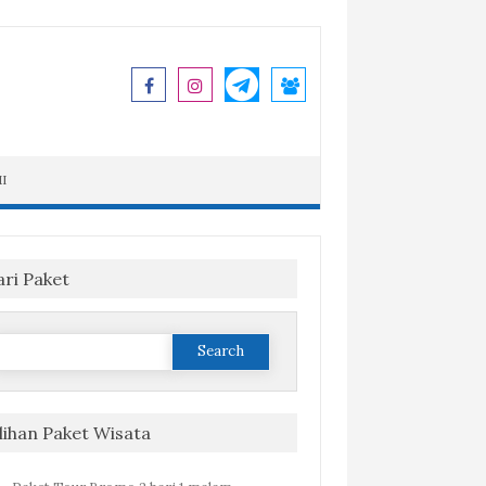
I
ari Paket
Search
or:
ilihan Paket Wisata