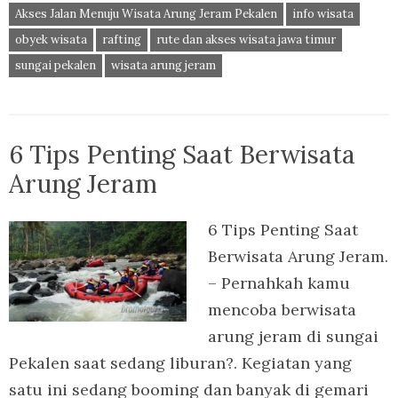
Akses Jalan Menuju Wisata Arung Jeram Pekalen
info wisata
obyek wisata
rafting
rute dan akses wisata jawa timur
sungai pekalen
wisata arung jeram
6 Tips Penting Saat Berwisata
Arung Jeram
6 Tips Penting Saat
Berwisata Arung Jeram.
– Pernahkah kamu
mencoba berwisata
arung jeram di sungai
Pekalen saat sedang liburan?. Kegiatan yang
satu ini sedang booming dan banyak di gemari