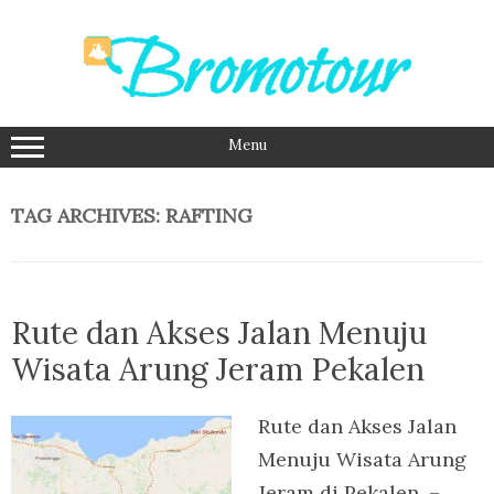
Skip
to
content
Menu
TAG ARCHIVES:
RAFTING
Rute dan Akses Jalan Menuju
Wisata Arung Jeram Pekalen
Rute dan Akses Jalan
Menuju Wisata Arung
Jeram di Pekalen. –