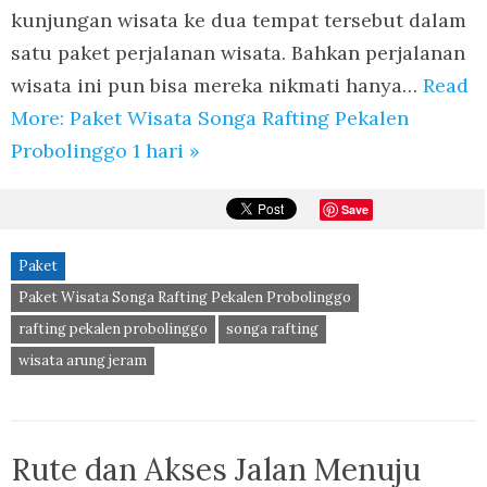
kunjungan wisata ke dua tempat tersebut dalam
satu paket perjalanan wisata. Bahkan perjalanan
wisata ini pun bisa mereka nikmati hanya…
Read
More: Paket Wisata Songa Rafting Pekalen
Probolinggo 1 hari »
Save
Paket
Paket Wisata Songa Rafting Pekalen Probolinggo
rafting pekalen probolinggo
songa rafting
wisata arung jeram
Rute dan Akses Jalan Menuju