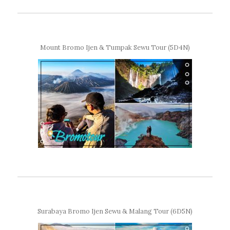
Mount Bromo Ijen & Tumpak Sewu Tour (5D4N)
Surabaya Bromo Ijen Sewu & Malang Tour (6D5N)