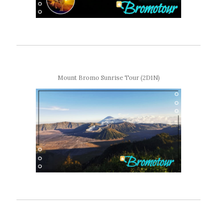
Mount Bromo Sunrise Tour (2D1N)